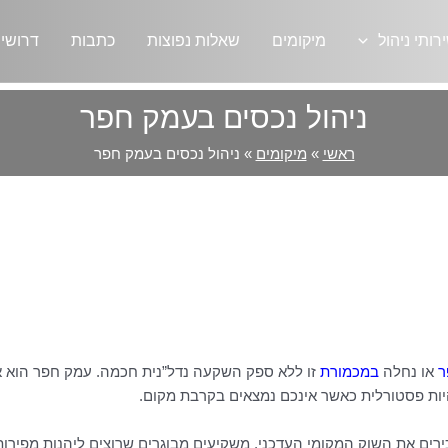
רותי ניהול
מיקומים
שאלות נפוצות
כתבות
דרושי
ניהול נכסים בעמק חפר
ראשי
»
מיקומים
»
ניהול נכסים בעמק חפר
ר
או נחלה
במכמורת
זו ללא ספק השקעה נדל”נית חכמה. עמק חפר הוא אזו
יות פסטורלית כאשר אינכם נמצאים בקרבת מקום.
כירים את השוק המקומי העדכני, משקיעים מבוגרים שרוצים ליהנות מפי