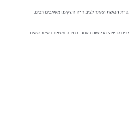
למטרת הנגשת האתר לציבור זה השקענו משאבים רבים,
רמת AA, ובהתאם לתקן העולמי WCAG 2.0. אנו עושים את מירב המאמצים לביצוע הנגישות באתר. במידה ומצאתם איזור שאינו