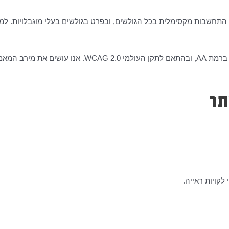
וך התחשבות מקסימלית בכל הגולשים, ובפרט בגולשים בעלי מוגבלויות. 
האתר עובר תהליכי הנגשה בהתאם לתו התקן הישראלי 5568 ב
תר
קויות ראייה.